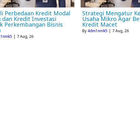
li Perbedaan Kredit Modal
Strategi Mengatur K
a dan Kredit Investasi
Usaha Mikro Agar Be
k Perkembangan Bisnis
Kredit Macet
a
By
4dm1nmk5
|
7
Aug, 26
1nmk5
|
7
Aug, 26