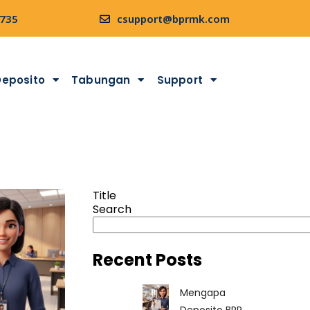
9735
csupport@bprmk.com
Deposito
Tabungan
Support
Title
Search
Recent Posts
Mengapa
Deposito BPR