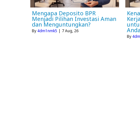
Mengapa Deposito BPR
Kena
Menjadi Pilihan Investasi Aman
Kerj
dan Menguntungkan?
untu
And
By
4dm1nmk5
|
7
Aug, 26
By
4dm