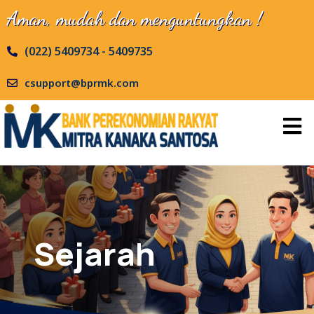
Aman, mudah dan menguntungkan !
(022) 5409734 - 5409735
csupport@bprmk.com
Sejarah