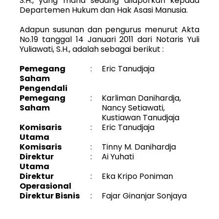
S.H., yang mana sedang dilaporkan kepada
Departemen Hukum dan Hak Asasi Manusia.
Adapun susunan dan pengurus menurut Akta
No.19 tanggal 14 Januari 2011 dari Notaris Yuli
Yuliawati, S.H., adalah sebagai berikut :
Pemegang
:
Eric Tanudjaja
Saham
Pengendali
Pemegang
:
Karliman Danihardja,
Saham
Nancy Setiawati,
Kustiawan Tanudjaja
Komisaris
:
Eric Tanudjaja
Utama
Komisaris
:
Tinny M. Danihardja
Direktur
:
Ai Yuhati
Utama
Direktur
:
Eka Kripo Poniman
Operasional
Direktur Bisnis
:
Fajar Ginanjar Sonjaya