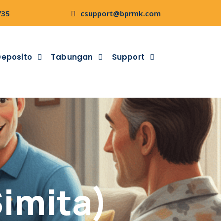
735
csupport@bprmk.com
Deposito
Tabungan
Support
imita)