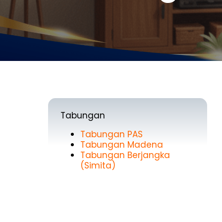
Tabungan
Tabungan PAS
Tabungan Madena
Tabungan Berjangka
(Simita)