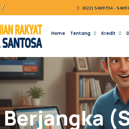
 !
(022) 5409734 - 5409
Home
Tentang
Kredit
Berjangka (S