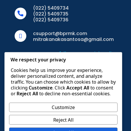
(022) 5409734
(022) 5409735
(022) 5409736
csupport@bprmk.com
mitrakanakasantosa@gmail.com
follow us on social media :
We respect your privacy
Cookies help us improve your experience,
deliver personalized content, and analyze
traffic. You can choose which cookies to allow by
Berizin dan Diawasi OTORITAS JASA KEUANGAN dan
clicking
Customize
. Click
Accept All
to consent
merupakan PESERTA PENJAMINAN LPS
or
Reject All
to decline non-essential cookies.
Nomor : Kep - 65/KM.17/1993
Customize
Reject All