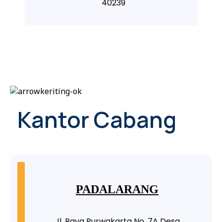
40239
Kantor Cab
ang
PADALARANG
Jl. Raya Purwakarta No. 7A Desa