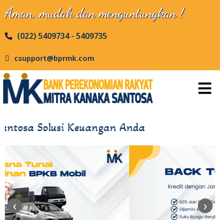
Aman, mudah dan menguntungkan !
(022) 5409734 - 5409735
csupport@bprmk.com
a Solusi Keuangan Anda
‹
›