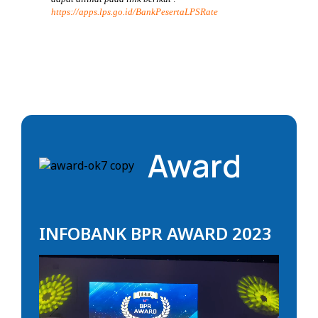
https://apps.lps.go.id/BankPesertaLPSRate
Award
INFOBANK BPR AWARD 2023