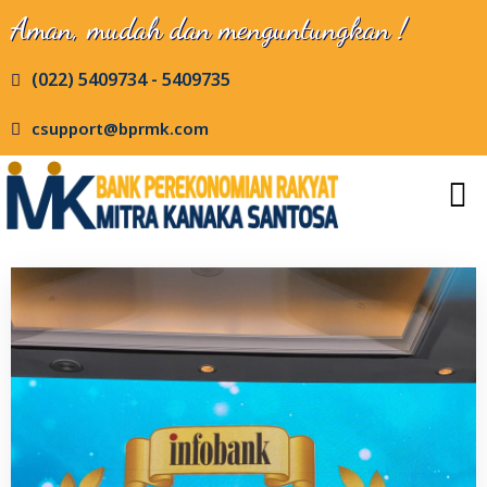
Aman, mudah dan menguntungkan !
(022) 5409734 - 5409735
csupport@bprmk.com