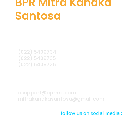
BPR Mitra Kanaka
Santosa
(022) 5409734
(022) 5409735
(022) 5409736
csupport@bprmk.com
mitrakanakasantosa@gmail.com
follow us on social media :