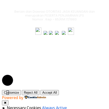
Berizin dan Diawasi OTORITAS JASA KEUANGAN dan
merupakan PESERTA PENJAMINAN LPS
Nomor : Kep - 65/KM.17/1993
© 2026 BPR Mitra
Kanaka Santosa | All
Rights Reserved.
Customize
Reject All
Accept All
Powered by
✖
►
Necessary Cookies
Always Active